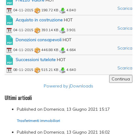
Prezzo Valore
HOT
Scarica
04-11-2015
198.72 KB
4.840
Acquisto in costruzione
HOT
Scarica
04-11-2015
393.14 KB
3.901
Donazioni consapevoli
HOT
Scarica
04-11-2015
446.88 KB
4.664
Successioni tutelate
HOT
Scarica
08-11-2015
515.21 KB
4.640
Powered by jDownloads
Ultimi articoli
Published on Domenica, 13 Giugno 2021 15:17
Trasferimenti immobiliari
Published on Domenica, 13 Giugno 2021 16:02